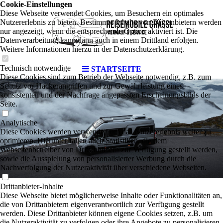
Cookie-Einstellungen
Diese Webseite verwendet Cookies, um Besuchern ein optimales
Nutzererlebnis zu bieten. Bestimmte Inhalte von Drittanbietern werden
nur angezeigt, wenn die entsprechende Option aktiviert ist. Die
Datenverarbeitung kann dann auch in einem Drittland erfolgen.
Weitere Informationen hierzu in der Datenschutzerklärung.
Technisch notwendige
STARTSEITE
Diese Cookies sind zum Betrieb der Webseite notwendig, z.B. zum
Schutz vor Hackerangriffen und zur Gewährleistung eines
konsistenten und der Nachfrage angepassten Erscheinungsbilds der
Seite.
Analytische
Diese Cookies werden verwendet, um das Nutzererlebnis weiter zu
optimieren. Hierunter fallen auch Statistiken, die dem
Webseitenbetreiber von Drittanbietern zur Verfügung gestellt werden,
sowie die Ausspielung von personalisierter Werbung durch die
Nachverfolgung der Nutzeraktivität über verschiedene Webseiten.
Drittanbieter-Inhalte
Diese Webseite bietet möglicherweise Inhalte oder Funktionalitäten an,
die von Drittanbietern eigenverantwortlich zur Verfügung gestellt
werden. Diese Drittanbieter können eigene Cookies setzen, z.B. um
die Nutzeraktivität zu verfolgen oder ihre Angebote zu personalisieren